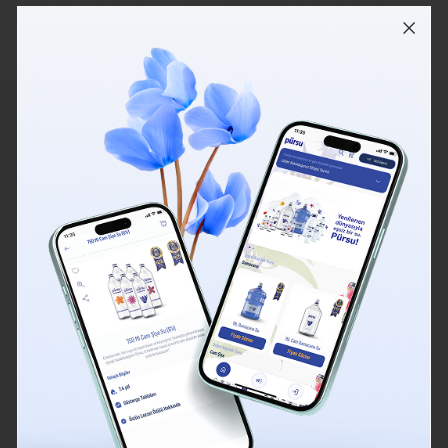
Cam
Pet
Damacana